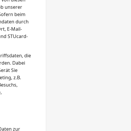
eb unserer
Sofern beim
ndaten durch
t, E-Mail-
und STUcard-
iffsdaten, die
erden. Dabei
erät Sie
ting, z.B.
Besuchs,
,
Daten zur