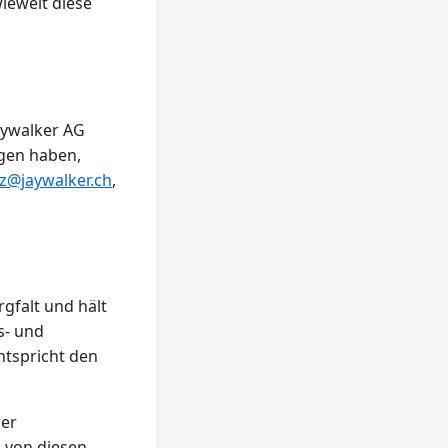
ieweit diese
Jaywalker AG
egen haben,
z@jaywalker.ch
,
rgfalt und hält
s- und
ntspricht den
rer
 von diesen