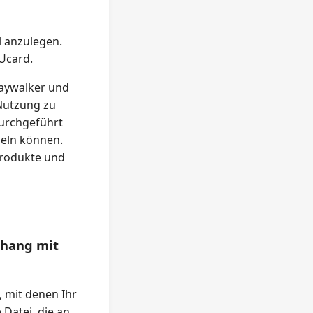
l anzulegen.
Ucard.
Jaywalker und
Nutzung zu
durchgeführt
geln können.
Produkte und
nhang mit
, mit denen Ihr
 Datei, die an