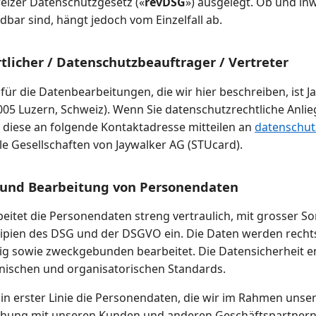
weizer Datenschutzgesetz («
revDSG
») ausgelegt. Ob und inw
bar sind, hängt jedoch vom Einzelfall ab.
tlicher / Datenschutzbeauftrager / Vertreter
für die Datenbearbeitungen, die wir hier beschreiben, ist 
6005 Luzern, Schweiz). Wenn Sie datenschutzrechtliche Anli
 diese an folgende Kontaktadresse mitteilen an
datenschut
le Gesellschaften von Jaywalker AG (STUcard).
 und Bearbeitung von Personendaten
eitet die Personendaten streng vertraulich, mit grosser So
zipien des DSG und der DSGVO ein. Die Daten werden recht
ig sowie zweckgebunden bearbeitet. Die Datensicherheit e
nischen und organisatorischen Standards.
 in erster Linie die Personendaten, die wir im Rahmen unse
ehung mit unseren Kunden und anderen Geschäftspartnern