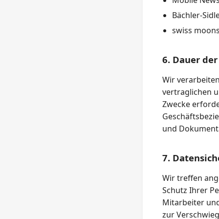
Mobile News
Bächler-Sidl
swiss moons
6. Dauer de
Wir verarbeite
vertraglichen u
Zwecke erforder
Geschäftsbezi
und Dokumenta
7. Datensich
Wir treffen an
Schutz Ihrer P
Mitarbeiter un
zur Verschwieg