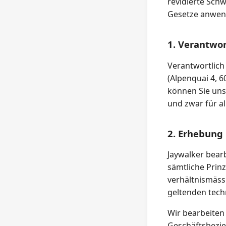
revidierte Sch
Gesetze anwend
1. Verantwor
Verantwortlich 
(Alpenquai 4, 
können Sie uns
und zwar für al
2. Erhebung
Jaywalker bearb
sämtliche Prin
verhältnismäss
geltenden tech
Wir bearbeiten
Geschäftsbezi