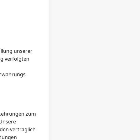
üllung unserer
ng verfolgten
bewahrungs-
orkehrungen zum
 Unsere
den vertraglich
mmungen