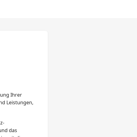
tung Ihrer
und Leistungen,
z-
 und das